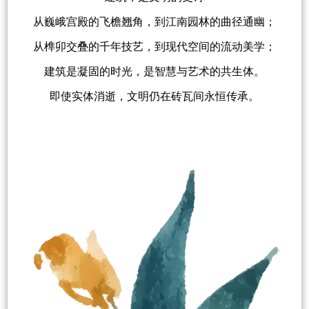
从巍峨宫殿的飞檐翘角，到江南园林的曲径通幽；
从榫卯交叠的千年技艺，到现代空间的流动美学；
建筑是凝固的时光，是智慧与艺术的共生体。
即使实体消逝，文明仍在砖瓦间永恒传承。